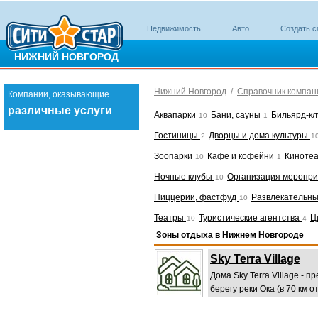
Недвижимость
Авто
Создать с
НИЖНИЙ НОВГОРОД
Нижний Новгород
/
Справочник компан
Компании, оказывающие
различные услуги
Аквапарки
Бани, сауны
Бильярд-к
10
1
Гостиницы
Дворцы и дома культуры
2
1
Зоопарки
Кафе и кофейни
Киноте
10
1
Ночные клубы
Организация меропр
10
Пиццерии, фастфуд
Развлекательн
10
Театры
Туристические агентства
Ц
10
4
Зоны отдыха в Нижнем Новгороде
Sky Terra Village
Дома Sky Terra Village - 
берегу реки Ока (в 70 км о